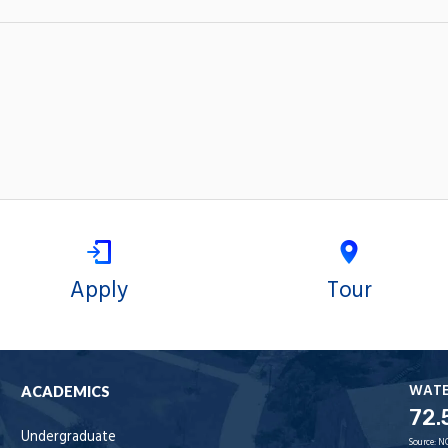
Apply
Tour
WAT
ACADEMICS
72.
Undergraduate
Source:
N