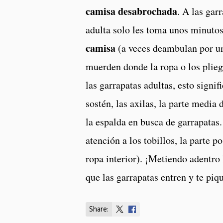
camisa desabrochada
. A las gar
adulta solo les toma unos minuto
camisa
(a veces deambulan por un
muerden donde la ropa o los plieg
las garrapatas adultas, esto signif
sostén, las axilas, la parte media 
la espalda en busca de garrapatas.
atención a los tobillos, la parte po
ropa interior). ¡Metiendo adentro 
que las garrapatas entren y te piq
Share:
Share
Share