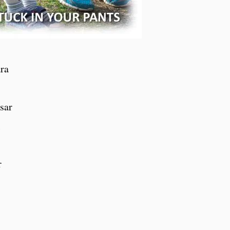
ara
isar
l
r