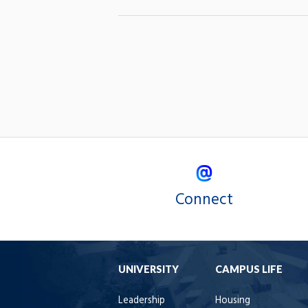
on
on
X
Facebook
Connect
UNIVERSITY
CAMPUS LIFE
Leadership
Housing