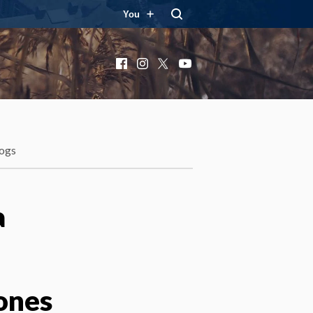
You
Facebook
Instagram
X
YouTube
ogs
a
lones