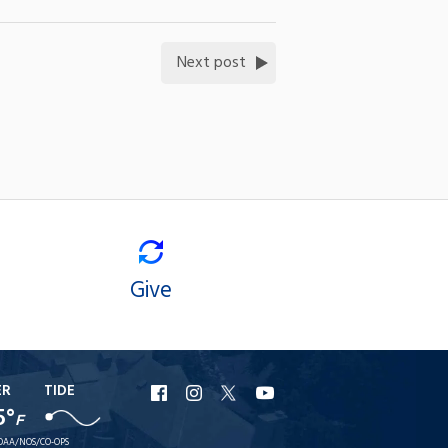
Next post
Give
ER
TIDE
URI
URI
URI
URI
5°
F
Facebook
Instagram
X
YouTube
OAA/NOS/CO-OPS