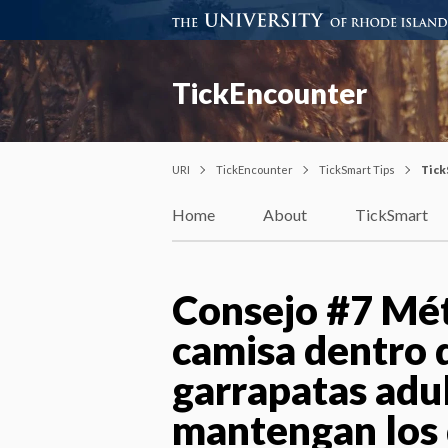
TickEncounter
URI
TickEncounter
TickSmart Tips
Tick
Home
About
TickSmart
Consejo #7 Méta
camisa dentro 
garrapatas adul
mantengan los 